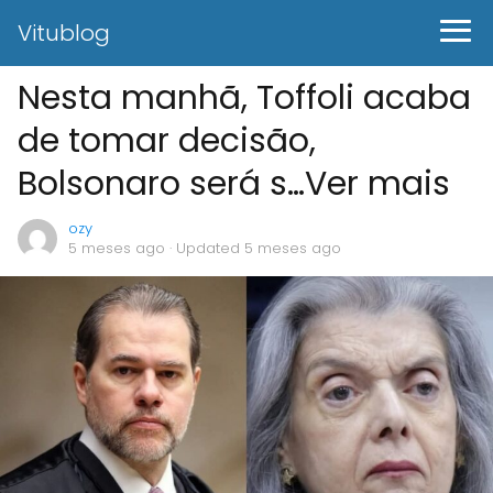
Vitublog
Nesta manhã, Toffoli acaba
de tomar decisão,
Bolsonaro será s…Ver mais
ozy
5 meses ago
· Updated 5 meses ago