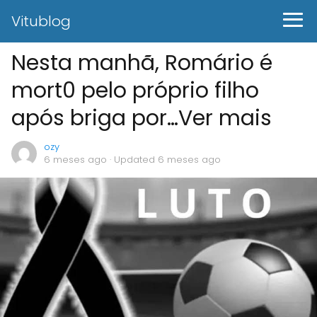
Vitublog
Nesta manhã, Romário é
mort0 pelo próprio filho
após briga por…Ver mais
ozy
6 meses ago
· Updated 6 meses ago