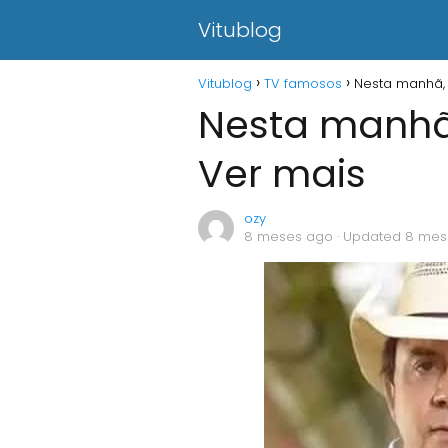
Vitublog
Vitublog
TV famosos
Nesta manhã, 
Nesta manhã,
Ver mais
ozy
8 meses ago
· Updated 8 mes