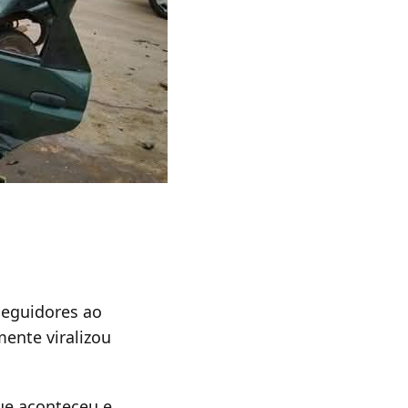
seguidores ao
ente viralizou
ue aconteceu e