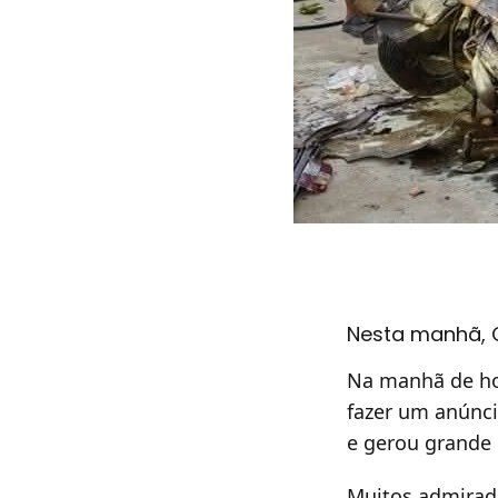
Nesta manhã, C
Na manhã de hoj
fazer um anúnci
e gerou grande 
Muitos admirad