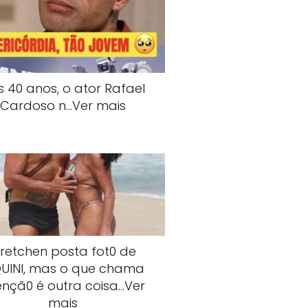
s 40 anos, o ator Rafael
Cardoso n…Ver mais
retchen posta fot0 de
QUlNI, mas o que chama
ençã0 é outra coisa…Ver
mais