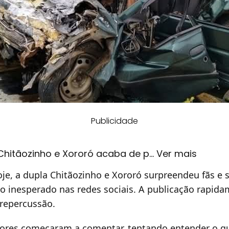
Publicidade
hitãozinho e Xororó acaba de p… Ver mais
e, a dupla Chitãozinho e Xororó surpreendeu fãs e 
o inesperado nas redes sociais. A publicação rapidam
repercussão.
ores começaram a comentar, tentando entender o q