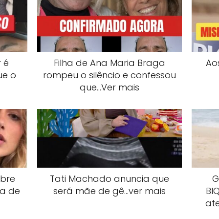
 é
Filha de Ana Maria Braga
Ao
ue o
rompeu o silêncio e confessou
que…Ver mais
obre
Tati Machado anuncia que
G
ta de
será mãe de gê…ver mais
Bl
at