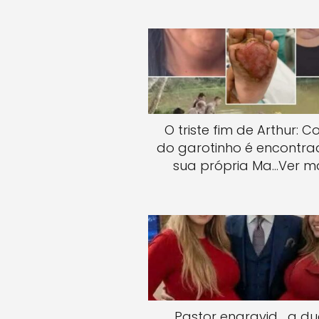
O triste fim de Arthur: C
do garotinho é encontrad
sua própria Ma…Ver m
Pastor engravid… a d