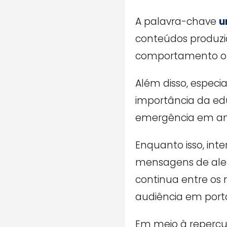
A palavra-chave
u
conteúdos produzi
comportamento onli
Além disso, espec
importância da ed
emergência em amb
Enquanto isso, in
mensagens de aler
continua entre o
audiência em portai
Em meio à repercu