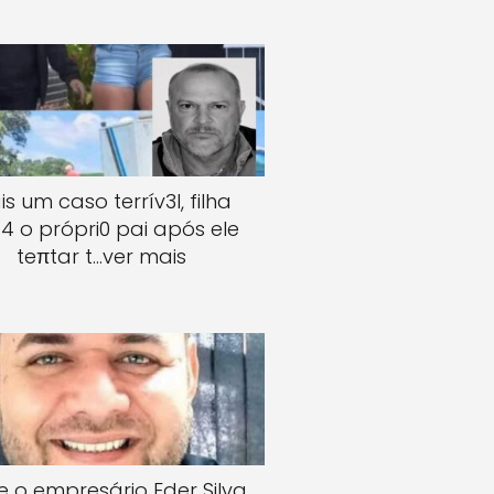
s um caso terrív3l, filha
4 o própri0 pai após ele
teπtar t…ver mais
e o empresário Eder Silva,