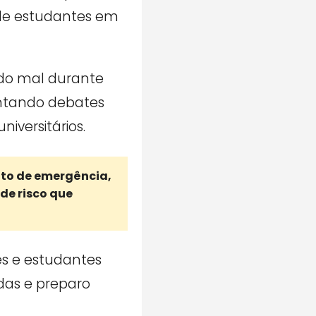
 de estudantes em
ado mal durante
ntando debates
iversitários.
nto de emergência,
de risco que
s e estudantes
das e preparo