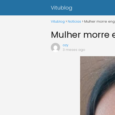
Vitublog
Vitublog
Notícias
Mulher morre eng
Mulher morre 
ozy
3 meses ago