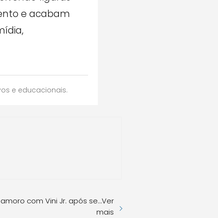
mento e acabam
ídia,
vos e educacionais.
 namoro com Vini Jr. após se…Ver
mais