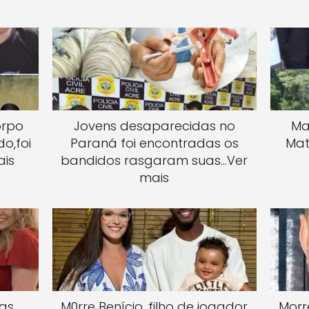
orpo
Jovens desaparecidas no
Mai
o,foi
Paraná foi encontradas os
Mat
ais
bandidos rasgaram suas…Ver
mais
uas
M0rre Benício, filho de jogador
Morr