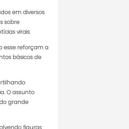
ados em diversos
s sobre
ias virais.
o esse reforçam a
tos básicos de
rtilhando
a. O assunto
ndo grande
olvendo figuras