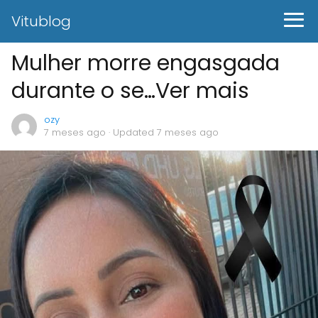
Vitublog
Mulher morre engasgada
durante o se…Ver mais
ozy
7 meses ago
· Updated 7 meses ago