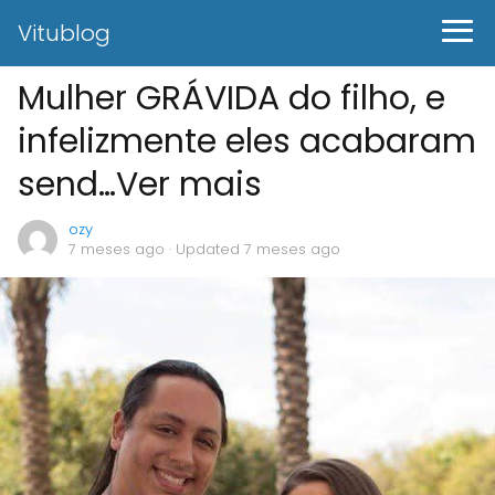
Vitublog
Mulher GRÁVIDA do filho, e
infelizmente eles acabaram
send…Ver mais
ozy
7 meses ago
· Updated 7 meses ago