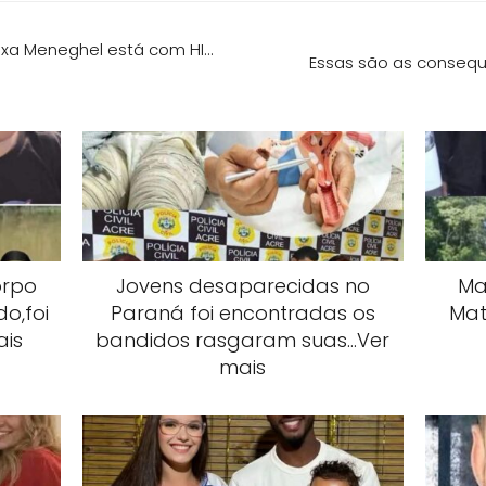
uxa Meneghel está com HI…
Essas são as consequ
orpo
Jovens desaparecidas no
Mai
o,foi
Paraná foi encontradas os
Mat
ais
bandidos rasgaram suas…Ver
mais