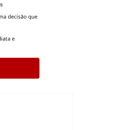
is
uma decisão que
iata e