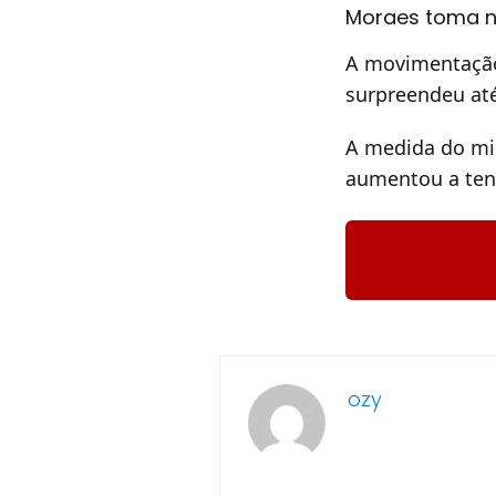
Moraes toma no
A movimentação
surpreendeu at
A medida do mi
aumentou a tens
ozy