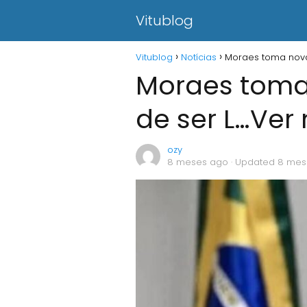
Vitublog
Vitublog
Notícias
Moraes toma nova
Moraes toma
de ser L…Ver
ozy
8 meses ago
· Updated 8 mes