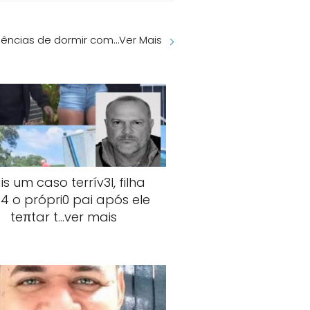
ências de dormir com…Ver Mais
s um caso terrív3l, filha
4 o própri0 pai após ele
teπtar t…ver mais