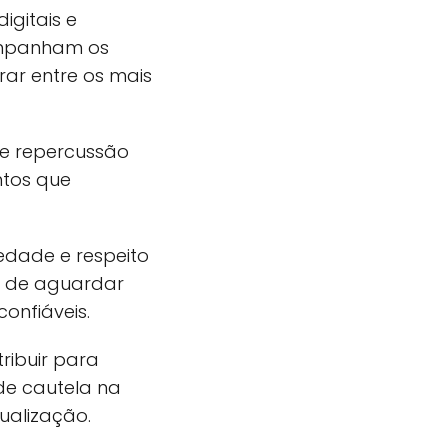
igitais e
ompanham os
ar entre os mais
te repercussão
ntos que
edade e respeito
a de aguardar
onfiáveis.
ribuir para
de cautela na
ualização.