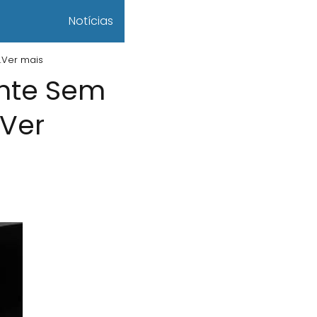
Notícias
…Ver mais
0nte Sem
…Ver