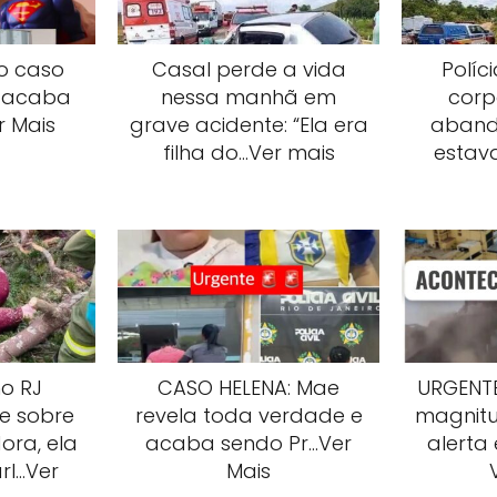
no caso
Casal perde a vida
Políc
 acaba
nessa manhã em
corp
r Mais
grave acidente: “Ela era
aband
filha do…Ver mais
estav
o RJ
CASO HELENA: Mae
URGENTE
e sobre
revela toda verdade e
magnitu
ora, ela
acaba sendo Pr…Ver
alerta
rl…Ver
Mais