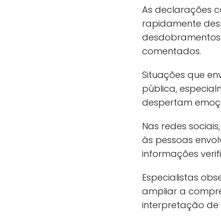
As declarações c
rapidamente des
desdobramentos d
comentados.
Situações que en
pública, especia
despertam emoçõe
Nas redes sociai
às pessoas envo
informações verif
Especialistas ob
ampliar a compre
interpretação de