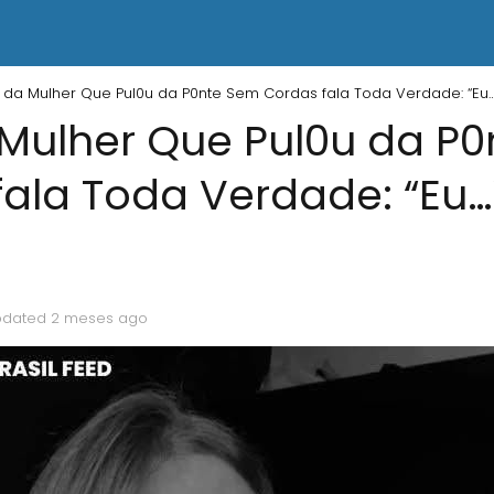
da Mulher Que Pul0u da P0nte Sem Cordas fala Toda Verdade: “Eu
Mulher Que Pul0u da P
fala Toda Verdade: “Eu
pdated 2 meses ago