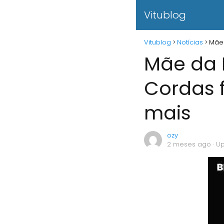
Vitublog
Vitublog
Notícias
Mãe 
Mãe da 
Cordas 
mais
ozy
2 meses ago
· U