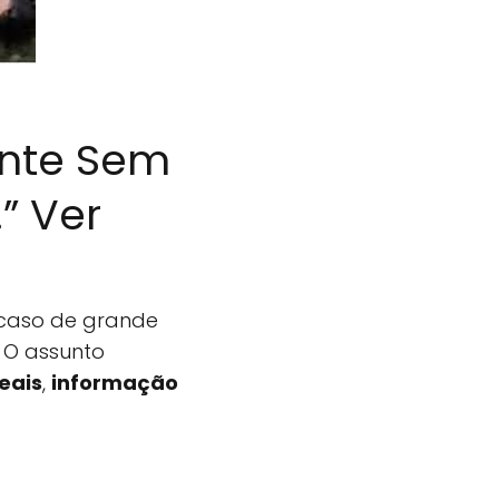
onte Sem
” Ver
 caso de grande
 O assunto
reais
,
informação