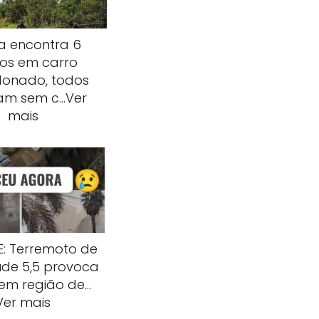
ia encontra 6
os em carro
onado, todos
am sem c…Ver
mais
: Terremoto de
de 5,5 provoca
 em região de…
Ver mais