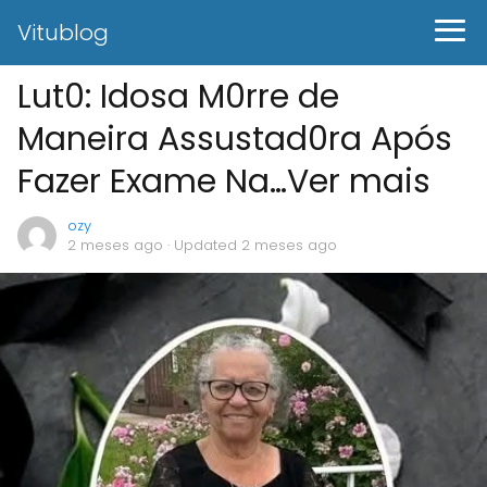
Vitublog
Lut0: Idosa M0rre de
Maneira Assustad0ra Após
Fazer Exame Na…Ver mais
ozy
2 meses ago
· Updated 2 meses ago