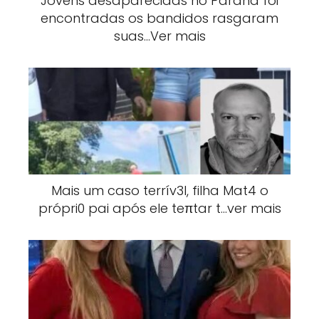
Jovens desaparecidas no Paraná foi
encontradas os bandidos rasgaram
suas…Ver mais
Mais um caso terrív3l, filha Mat4 o
própri0 pai após ele teπtar t…ver mais