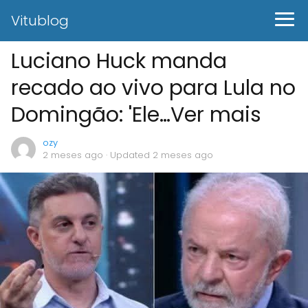
Vitublog
Luciano Huck manda
recado ao vivo para Lula no
Domingão: 'Ele…Ver mais
ozy
2 meses ago
· Updated 2 meses ago