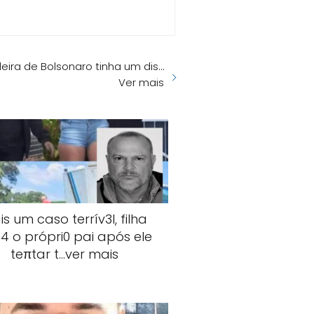
eira de Bolsonaro tinha um dis…
Ver mais
s um caso terrív3l, filha
4 o própri0 pai após ele
teπtar t…ver mais