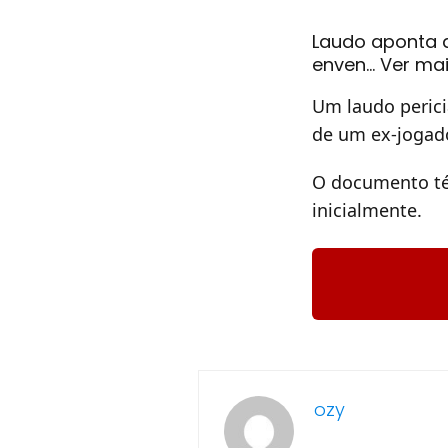
Laudo aponta a
enven… Ver ma
Um laudo perici
de um ex-jogado
O documento té
inicialmente.
ozy