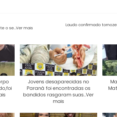
Laudo confirmado tornozel
te o se…Ver mais
orpo
Jovens desaparecidas no
Mai
o,foi
Paraná foi encontradas os
Mat
ais
bandidos rasgaram suas…Ver
mais