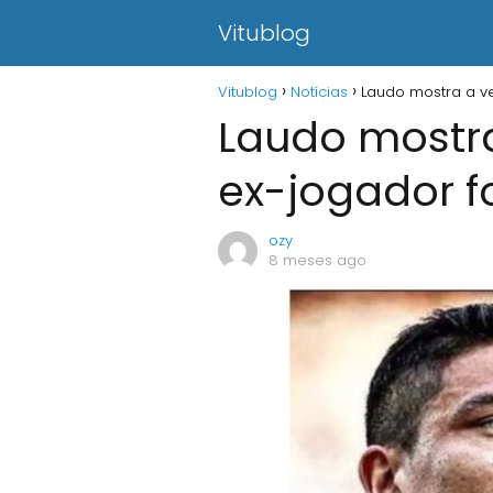
Vitublog
Vitublog
Notícias
Laudo mostra a v
Laudo mostr
ex-jogador f
ozy
8 meses ago