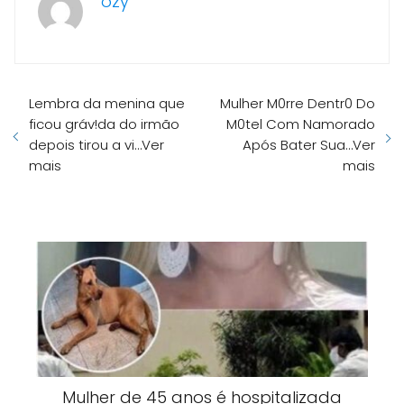
ozy
Lembra da menina que
Mulher M0rre Dentr0 Do
ficou gráv!da do irmão
M0tel Com Namorado
depois tirou a vi…Ver
Após Bater Sua…Ver
mais
mais
Mulher de 45 anos é hospitalizada