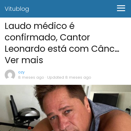
Vitublog
Laudo médico é
confirmado, Cantor
Leonardo está com Cânc…
Ver mais
ozy
8 meses ago
· Updated 8 meses ago