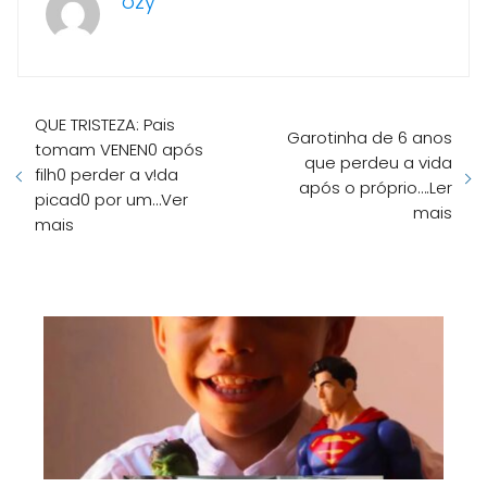
ozy
QUE TRISTEZA: Pais
Garotinha de 6 anos
tomam VENEN0 após
que perdeu a vida
filh0 perder a v!da
após o próprio….Ler
picad0 por um…Ver
mais
mais