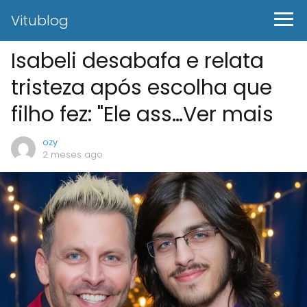
Vitublog
Isabeli desabafa e relata
tristeza após escolha que
filho fez: "Ele ass…Ver mais
ozy
2 meses ago