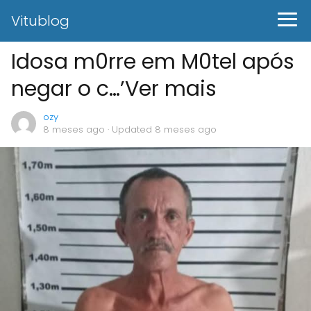
Vitublog
Idosa m0rre em M0tel após
negar o c…’Ver mais
ozy
8 meses ago
· Updated 8 meses ago