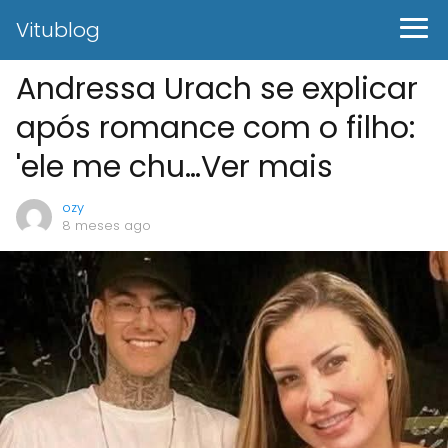
Vitublog
Andressa Urach se explicar
após romance com o filho:
'ele me chu…Ver mais
ozy
8 meses ago