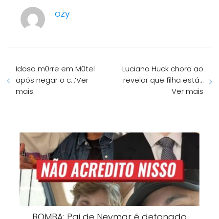
ozy
Idosa m0rre em M0tel
Luciano Huck chora ao
após negar o c…’Ver
revelar que filha está…
mais
Ver mais
BOMBA: Pai de Neymar é detonado