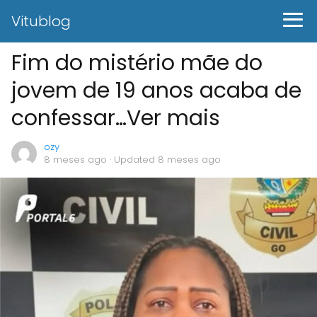
Vitublog
Fim do mistério mãe do
jovem de 19 anos acaba de
confessar…Ver mais
ozy
8 meses ago
· Updated 8 meses ago