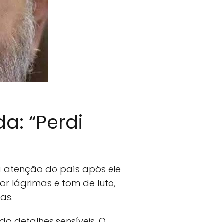
a: “Perdi
atenção do país após ele
 lágrimas e tom de luto,
as.
do detalhes sensíveis. O