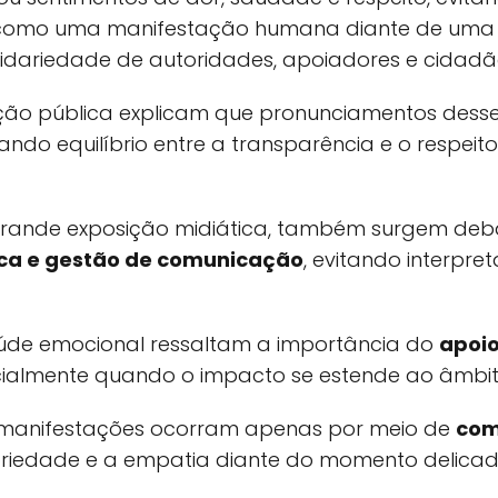
como uma manifestação humana diante de uma pe
dariedade de autoridades, apoiadores e cidadã
ão pública explicam que pronunciamentos desse 
ando equilíbrio entre a transparência e o respeit
grande exposição midiática, também surgem deb
ica e gestão de comunicação
, evitando interpr
saúde emocional ressaltam a importância do
apoio
lmente quando o impacto se estende ao âmbito p
 manifestações ocorram apenas por meio de
com
briedade e a empatia diante do momento delicad