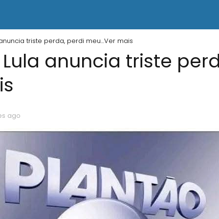
 anuncia triste perda, perdi meu…Ver mais
Lula anuncia triste perd
is
es ago