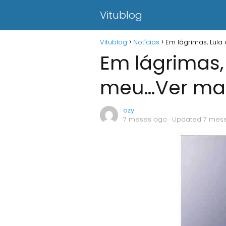
Vitublog
Vitublog
Notícias
Em lágrimas, Lula
Em lágrimas, 
meu…Ver ma
ozy
7 meses ago
· Updated 7 mes