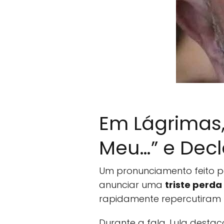
Em Lágrimas, 
Meu…” e Dec
Um pronunciamento feito p
anunciar uma
triste perda
rapidamente repercutiram na
Durante a fala, Lula destac