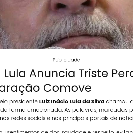
Publicidade
Lula Anuncia Triste Perd
laração Comove
elo presidente
Luiz Inácio Lula da Silva
chamou a 
de forma emocionada. As palavras, marcadas por
s redes sociais e nos principais portais de notíci
ou sentimentos de dor, saudade e respeito, evitan