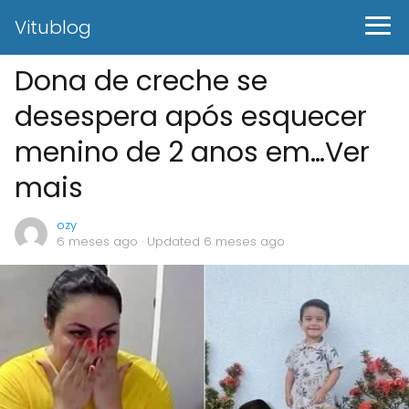
Vitublog
Dona de creche se
desespera após esquecer
menino de 2 anos em…Ver
mais
ozy
6 meses ago
· Updated 6 meses ago