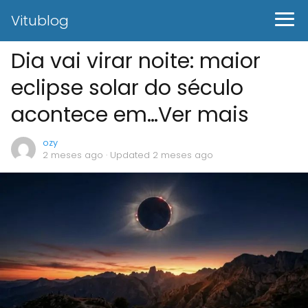
Vitublog
Dia vai virar noite: maior
eclipse solar do século
acontece em…Ver mais
ozy
2 meses ago
· Updated 2 meses ago