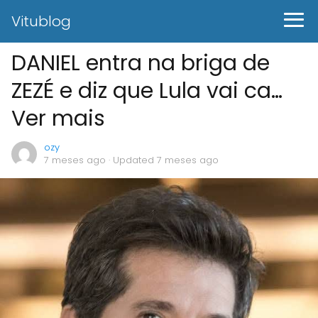
Vitublog
DANIEL entra na briga de
ZEZÉ e diz que Lula vai ca…
Ver mais
ozy
7 meses ago
· Updated 7 meses ago