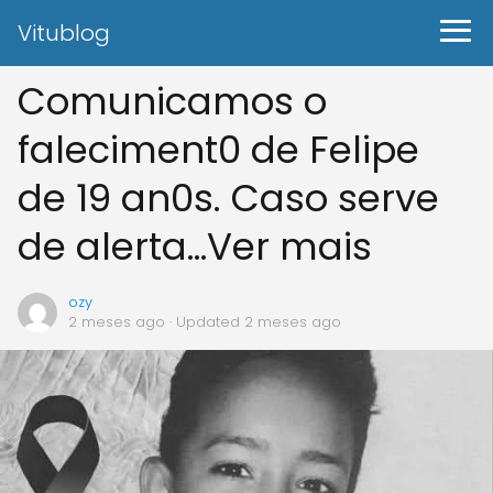
Vitublog
Comunicamos o
faleciment0 de Felipe
de 19 an0s. Caso serve
de alerta…Ver mais
ozy
2 meses ago
· Updated 2 meses ago