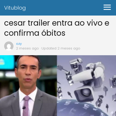
Vitublog
cesar trailer entra ao vivo e
confirma óbitos
ozy
2 meses ago
· Updated 2 meses ago