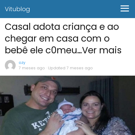
Vitublog
Casal adota criança e ao
chegar em casa com o
bebê ele c0meu…Ver mais
ozy
7 meses ago
· Updated 7 meses ago