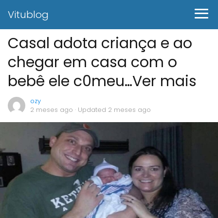
Vitublog
Casal adota criança e ao
chegar em casa com o
bebê ele c0meu…Ver mais
ozy
2 meses ago
· Updated 2 meses ago