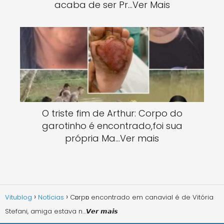
acaba de ser Pr…Ver Mais
O triste fim de Arthur: Corpo do
garotinho é encontrado,foi sua
própria Ma…Ver mais
Vitublog
Notícias
Cɒrpɒ encontrado em canavial é de Vitória
Stefani, amiga estava n…𝙑𝙚𝙧 𝙢𝙖𝙞𝙨