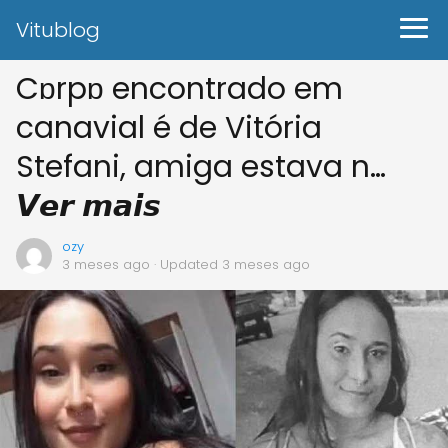
Vitublog
Cɒrpɒ encontrado em
canavial é de Vitória
Stefani, amiga estava n…
𝙑𝙚𝙧 𝙢𝙖𝙞𝙨
ozy
3 meses ago
· Updated 3 meses ago