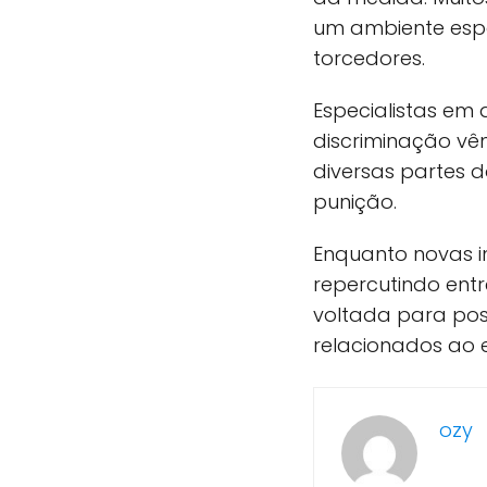
um ambiente espor
torcedores.
Especialistas em
discriminação vê
diversas partes 
punição.
Enquanto novas i
repercutindo ent
voltada para pos
relacionados ao e
ozy