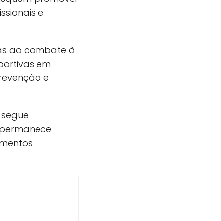
ssionais e
das ao combate à
portivas em
prevenção e
 segue
a permanece
amentos