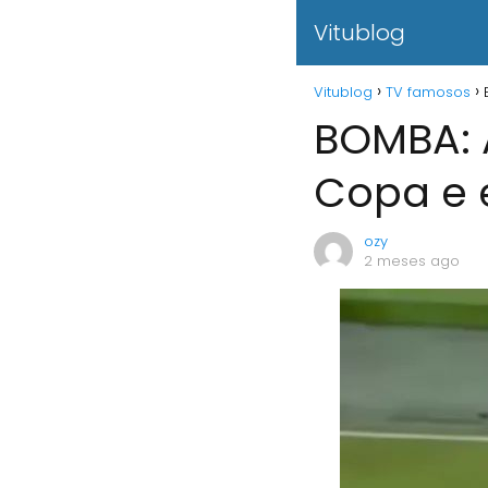
Vitublog
Vitublog
TV famosos
BOMBA: A
Copa e 
ozy
2 meses ago