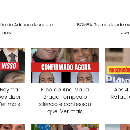
Mãe de Adriana descobre
BOMBA: Trump decide ex
 mais
que 
 Neymar
Filha de Ana Maria
Aos 40
ós dizer
Braga rompeu o
Rafael
Ver mais
silêncio e confessou
que…Ver mais