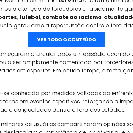
nvolvendo a chamada
Lei Vini Jr.
durante uma co
hamou a atenção de torcedores e rapidamente g
portes
,
futebol
,
combate ao racismo
,
atualidad
sunto gerou ampla repercussão dentro e fora das 
VER TODO O CONTEÚDO
omeçaram a circular após um episódio ocorrido
ou a ser amplamente comentada por torcedores,
lizados em esportes. Em pouco tempo, o tema g
rnou-se conhecida por medidas voltadas ao enfre
natórias em eventos esportivos, reforçando a imp
usão e da igualdade dentro e fora dos estádios.
, milhares de usuários compartilharam opiniões s
s destacaram a importância de iniciativas que