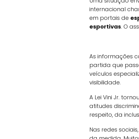
Uma situação e
internacional c
em portais de
es
esportivas
. O as
As informações c
partida que pass
veículos especia
visibilidade.
A Lei Vini Jr. to
atitudes discrimi
respeito, da incl
Nas redes sociais
da medida. Muito