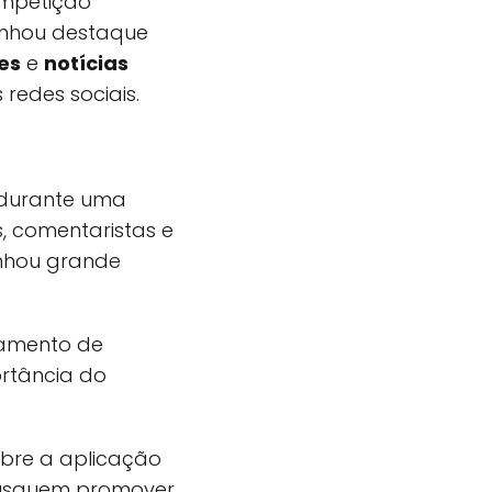
mpetição
anhou destaque
es
e
notícias
redes sociais.
 durante uma
 comentaristas e
anhou grande
ntamento de
ortância do
obre a aplicação
 busquem promover