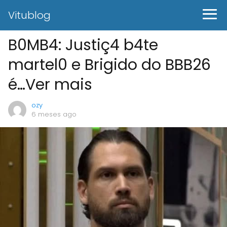
Vitublog
B0MB4: Justiç4 b4te
martel0 e Brigido do BBB26
é…Ver mais
ozy
6 meses ago