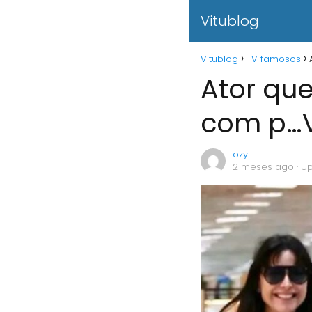
Vitublog
Vitublog
TV famosos
Ator qu
com p…V
ozy
2 meses ago
· U