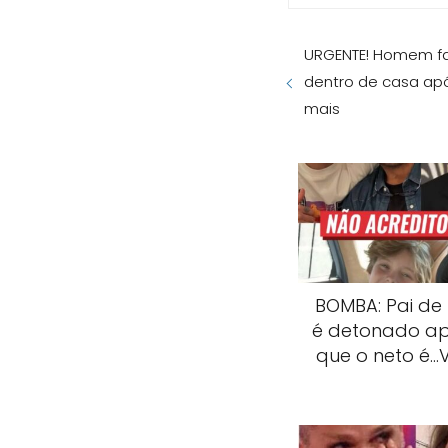
URGENTE! Homem fa
dentro de casa apó
mais
BOMBA: Pai de
é detonado ap
que o neto é…