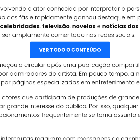
olvendo o ator conhecido por interpretar o p
o dos fãs e rapidamente ganhou destaque em p
celebridades
,
televisão
,
novelas
e
notícias do
 ser amplamente comentado nas redes sociais.
VER TODO O CONTEÚDO
meçou a circular após uma publicação comparti
r admiradores do artista. Em pouco tempo, a 
 por páginas especializadas em entretenimento e
e atores que participam de produções de grande
 grande interesse do público. Por isso, qualque
lacionamentos frequentemente se torna assunto e
s, internautas reagiram com mensagens de carinho