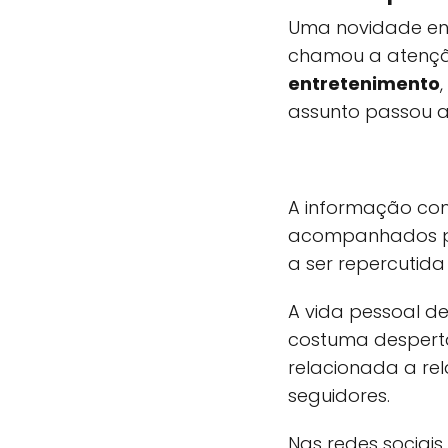
Uma novidade env
chamou a atençã
entretenimento
,
assunto passou a
A informação co
acompanhados po
a ser repercutida
A vida pessoal d
costuma despertar
relacionada a re
seguidores.
Nas redes sociai