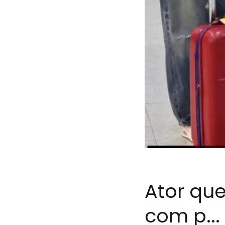
Ator qu
com p...