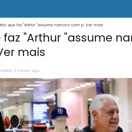
Ator que faz "Arthur "assume namoro com p…Ver mais
e faz "Arthur "assume n
er mais
pdated 2 meses ago