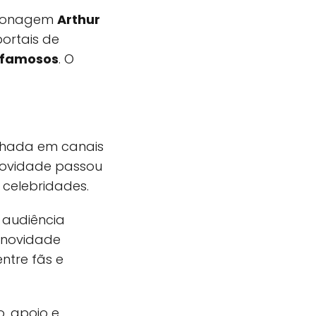
ersonagem
Arthur
ortais de
s famosos
. O
lhada em canais
novidade passou
 celebridades.
 audiência
r novidade
ntre fãs e
, apoio e