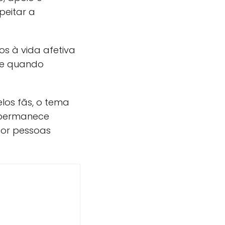
peitar a
s à vida afetiva
te quando
os fãs, o tema
 permanece
por pessoas