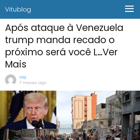
Vitublog
Após ataque à Venezuela
trump manda recado o
próximo será você L…Ver
Mais
ozy
7 meses ago