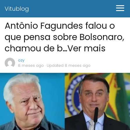
Vitublog
Antônio Fagundes falou o
que pensa sobre Bolsonaro,
chamou de b…Ver mais
ozy
8 meses ago
· Updated 8 meses ago