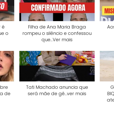
 é
Filha de Ana Maria Braga
Ao
ue o
rompeu o silêncio e confessou
que…Ver mais
obre
Tati Machado anuncia que
G
ta de
será mãe de gê…ver mais
Bl
at