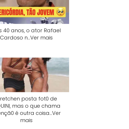
s 40 anos, o ator Rafael
Cardoso n…Ver mais
retchen posta fot0 de
QUlNI, mas o que chama
ençã0 é outra coisa…Ver
mais