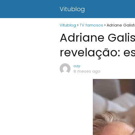
Vitublog
Vitublog
TV famosos
Adriane Galis
Adriane Galis
revelação: e
ozy
8 meses ago