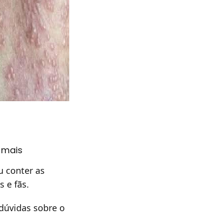
r mais
 conter as
 e fãs.
dúvidas sobre o