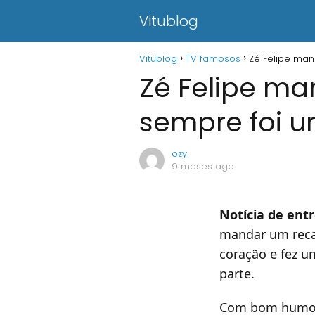
Vitublog
Vitublog
TV famosos
Zé Felipe man
Zé Felipe ma
sempre foi 
ozy
9 meses ago
Notícia de ent
mandar um reca
coração e fez u
parte.
Com bom humor e