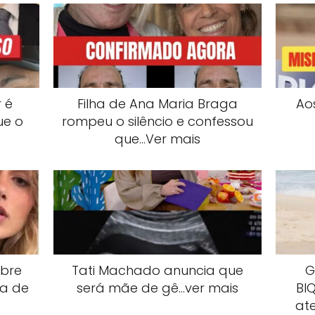
 é
Filha de Ana Maria Braga
Ao
ue o
rompeu o silêncio e confessou
que…Ver mais
obre
Tati Machado anuncia que
G
ta de
será mãe de gê…ver mais
Bl
at