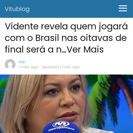
Vitublog
Vidente revela quem jogará
com o Brasil nas oitavas de
final será a n…Ver Mais
ozy
1 mês ago
· Updated 1 mês ago