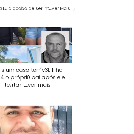
za Lula acaba de ser int…Ver Mais
s um caso terrív3l, filha
4 o própri0 pai após ele
teπtar t…ver mais