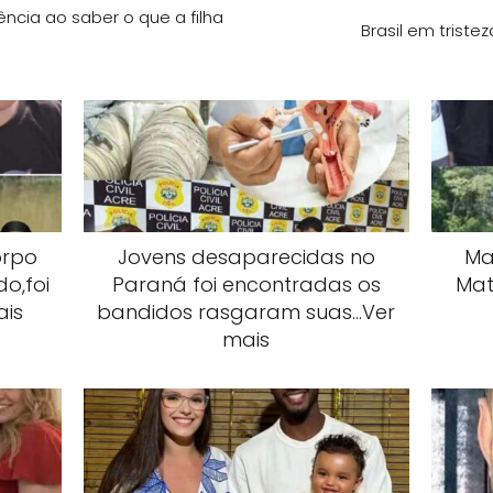
ncia ao saber o que a filha
Brasil em triste
orpo
Jovens desaparecidas no
Mai
o,foi
Paraná foi encontradas os
Mat
ais
bandidos rasgaram suas…Ver
mais