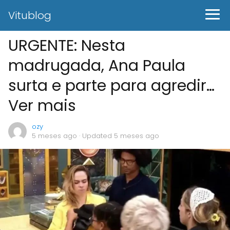
Vitublog
URGENTE: Nesta
madrugada, Ana Paula
surta e parte para agredir…
Ver mais
ozy
5 meses ago
· Updated 5 meses ago