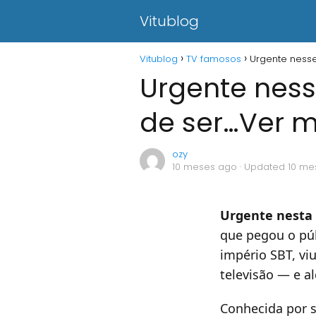
Vitublog
Vitublog
TV famosos
Urgente nesse
Urgente nes
de ser…Ver m
ozy
10 meses ago
· Updated 10 me
Urgente nesta
que pegou o púb
império SBT, v
televisão — e a
Conhecida por su