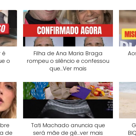
 é
Filha de Ana Maria Braga
Ao
ue o
rompeu o silêncio e confessou
que…Ver mais
obre
Tati Machado anuncia que
G
ta de
será mãe de gê…ver mais
Bl