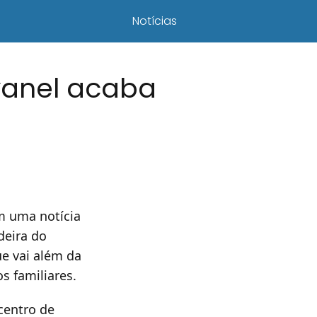
Notícias
vanel acaba
m uma notícia
deira do
e vai além da
s familiares.
 centro de