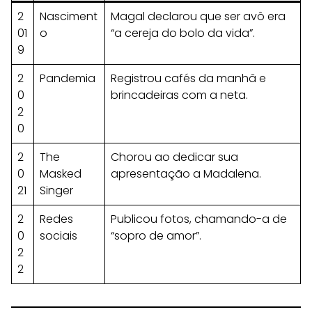
2
Nasciment
Magal declarou que ser avô era
01
o
“a cereja do bolo da vida”.
9
2
Pandemia
Registrou cafés da manhã e
0
brincadeiras com a neta.
2
0
2
The
Chorou ao dedicar sua
0
Masked
apresentação a Madalena.
21
Singer
2
Redes
Publicou fotos, chamando-a de
0
sociais
“sopro de amor”.
2
2