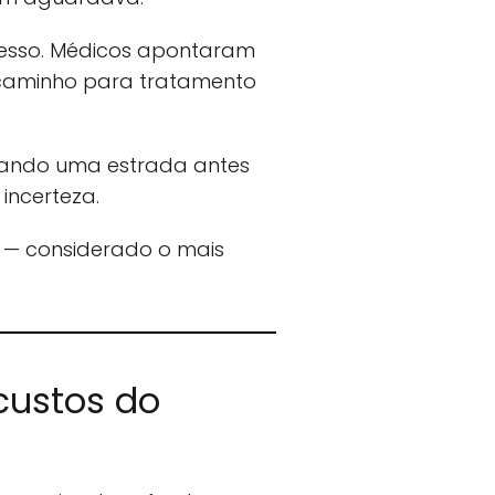
ucesso. Médicos apontaram
r caminho para tratamento
rando uma estrada antes
incerteza.
o — considerado o mais
custos do