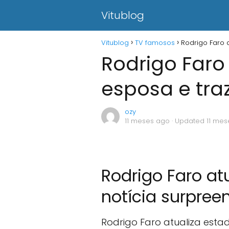
Vitublog
Vitublog
TV famosos
Rodrigo Faro 
Rodrigo Faro
esposa e tra
ozy
11 meses ago
· Updated 11 me
Rodrigo Faro at
notícia surpree
Rodrigo Faro atualiza est