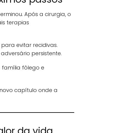
rminou. Após a cirurgia, o
is terapias
para evitar recidivas.
dversário persistente.
 família fôlego e
 novo capítulo onde a
alor da vida