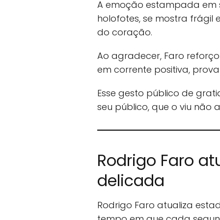
A emoção estampada em su
holofotes, se mostra frági
do coração.
Ao agradecer, Faro reforço
em corrente positiva, pro
Esse gesto público de gra
seu público, que o viu nã
Rodrigo Faro at
delicada
Rodrigo Faro atualiza esta
tempo em que cada segun