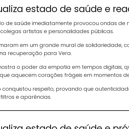
ualiza estado de saúde e re
ado de saúde imediatamente provocou ondas de 
olegas artistas e personalidades públicas.
ormaram em um grande mural de solidariedade, co
ena recuperação para Vera.
mostra o poder da empatia em tempos digitais, q
s que aquecem corações frágeis em momentos de
o conquistou respeito, provando que autenticida
iltros e aparências.
ualiza estado de saúde e pr