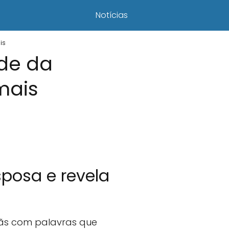
Notícias
is
úde da
mais
sposa e revela
fãs com palavras que