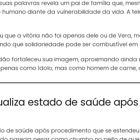
as palavras revela um pai de família que, me
l e humano diante da vulnerabilidade da vida. A t
u que a vitória não foi apenas dele ou de Vera, 
vando que solidariedade pode ser combustível em
tidão fortaleceu sua imagem, aproximando ainda
o apenas como ídolo, mas como homem de carne, o
ualiza estado de saúde após 
do de saúde após procedimento que se estendeu 
do parecia pesar como chumbo no peito de qu