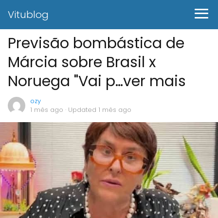
Vitublog
Previsão bombástica de
Márcia sobre Brasil x
Noruega "Vai p…ver mais
ozy
1 mês ago
· Updated 1 mês ago