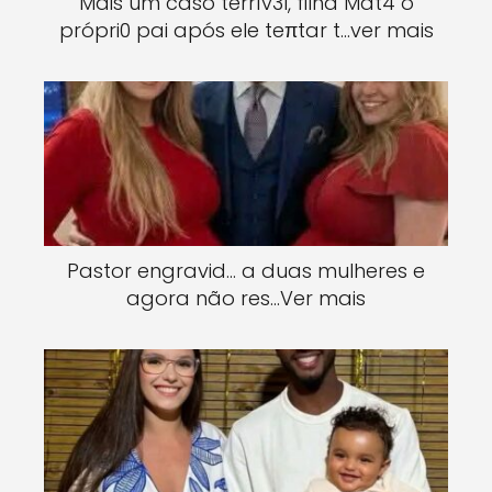
Mais um caso terrív3l, filha Mat4 o
própri0 pai após ele teπtar t…ver mais
Pastor engravid… a duas mulheres e
agora não res…Ver mais