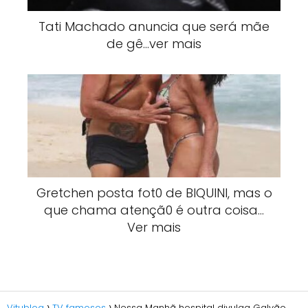
Tati Machado anuncia que será mãe
de gê…ver mais
Gretchen posta fot0 de BlQUlNI, mas o
que chama atençã0 é outra coisa…
Ver mais
Vitublog
TV famosos
Nessa Manhã hospital divulga Galvão