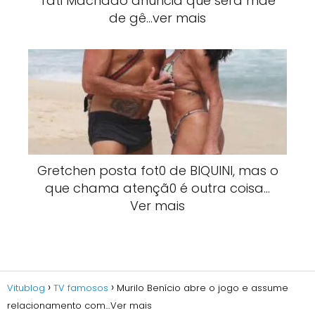
Tati Machado anuncia que será mãe
de gê…ver mais
Gretchen posta fot0 de BlQUlNI, mas o
que chama atençã0 é outra coisa…
Ver mais
Vitublog
TV famosos
Murilo Benício abre o jogo e assume
relacionamento com…Ver mais