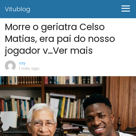
Vitublog
Morre o geriatra Celso
Matias, era pai do nosso
jogador v…Ver mais
ozy
1 mês ago