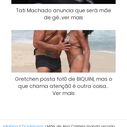
Tati Machado anuncia que será mãe
de gê…ver mais
Gretchen posta fot0 de BlQUlNI, mas o
que chama atençã0 é outra coisa…
Ver mais
Vitublog
TV famosos
Mãe de Ana Castela manda recado