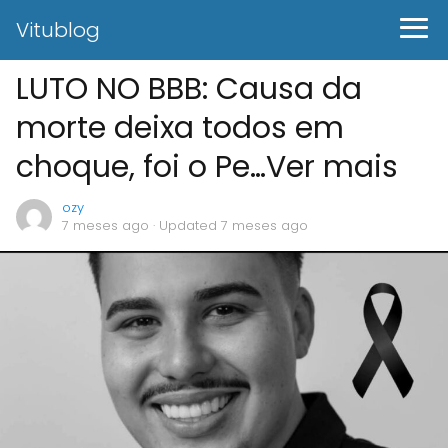
Vitublog
LUTO NO BBB: Causa da
morte deixa todos em
choque, foi o Pe…Ver mais
ozy
7 meses ago
· Updated 7 meses ago