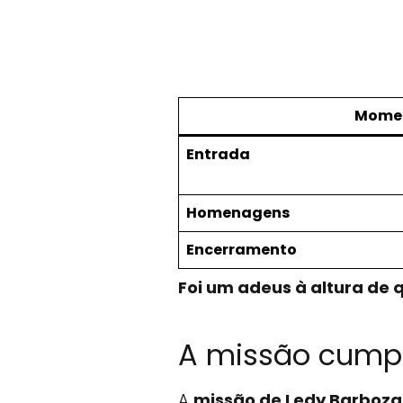
Mome
Entrada
Homenagens
Encerramento
Foi um adeus à altura de 
A missão cumpr
A
missão de Ledy Barboza