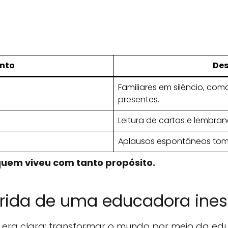
nto
Des
Familiares em silêncio, co
presentes.
Leitura de cartas e lembra
Aplausos espontâneos tom
quem viveu com tanto propósito.
ida de uma educadora ines
era clara: transformar o mundo por meio da edu