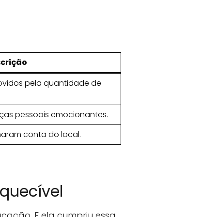
crição
movidos pela quantidade de
nças pessoais emocionantes.
aram conta do local.
quecível
cação. E ela cumpriu essa