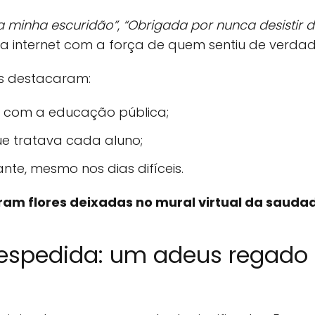
na minha escuridão”
,
“Obrigada por nunca desistir 
internet com a força de quem sentiu de verdad
s destacaram:
 com a educação pública;
e tratava cada aluno;
te, mesmo nos dias difíceis.
oram flores deixadas no mural virtual da sauda
espedida: um adeus regado 