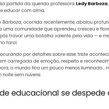
sa partida da querida professora
Ledy Barboza
 de educar com alma.
y Barboza, ocorrida recentemente, abalou profun
da uma comunidade que aprendeu, cresceu e flor
u após travar uma batalha valente pela vida — e 
 farol.
ocurando por detalhes sobre esse triste aconte
 carregada de emoção, respeito e reconhecim
ora, o mundo fica um pouco menos iluminado… m
m noite sem nuvens.
de educacional se despede 