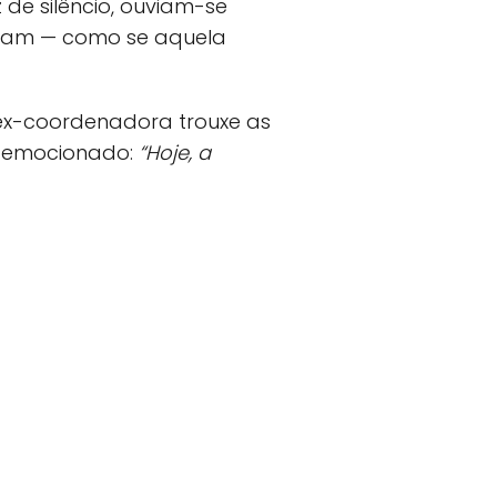
 de silêncio, ouviam-se
diram — como se aquela
 ex-coordenadora trouxe as
u, emocionado:
“Hoje, a