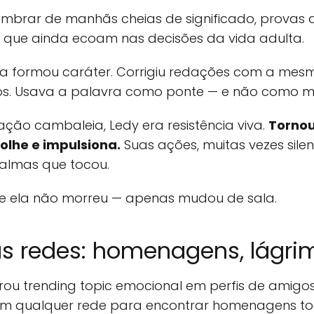
embrar de manhãs cheias de significado, provas d
as que ainda ecoam nas decisões da vida adulta.
Ela formou caráter. Corrigiu redações com a me
s. Usava a palavra como ponte — e não como m
ão cambaleia, Ledy era resistência viva.
Tornou
olhe e impulsiona.
Suas ações, muitas vezes sile
 almas que tocou.
ue ela não morreu — apenas mudou de sala.
s redes: homenagens, lágrim
ou trending topic emocional em perfis de amigos,
r em qualquer rede para encontrar homenagens to