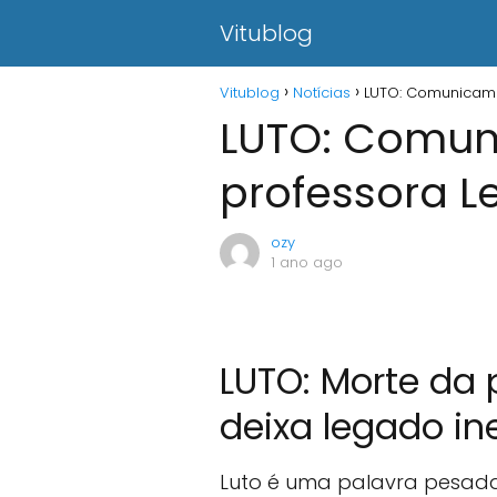
Vitublog
Vitublog
Notícias
LUTO: Comunicamo
LUTO: Comun
professora L
ozy
1 ano ago
LUTO: Morte da
deixa legado in
Luto é uma palavra pesad