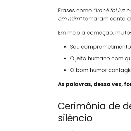
Frases como
“Você foi luz 
em mim”
tomaram conta da 
Em meio à comoção, muito
Seu comprometimento
O jeito humano com qu
O bom humor contagian
As palavras, dessa vez, f
Cerimônia de d
silêncio