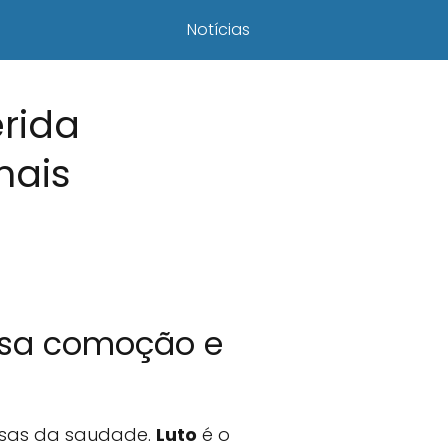
Notícias
rida
mais
ausa comoção e
osas da saudade.
Luto
é o