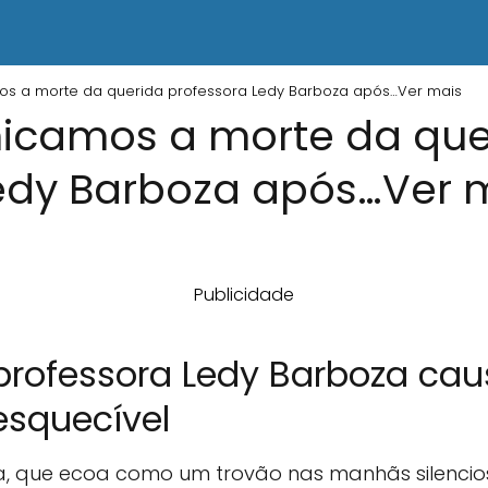
s a morte da querida professora Ledy Barboza após…Ver mais
icamos a morte da que
edy Barboza após…Ver 
Publicidade
 professora Ledy Barboza c
esquecível
a, que ecoa como um trovão nas manhãs silenci