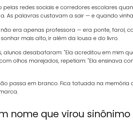
o pelas redes sociais e corredores escolares qua
a. As palavras custavam a sair — e quando vinh
ão era apenas professora — era ponte, farol, col
 sonhar mais alto, ir além da lousa e do livro.
as, alunos desabafaram: "Ela acreditou em mim 
, com olhos marejados, repetiam: "Ela ensinava 
ão passa em branco. Fica tatuada na memória co
 marca.
Um nome que virou sinônimo