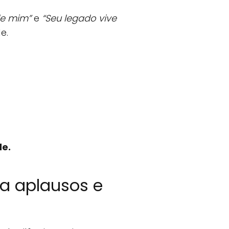
de mim”
e
“Seu legado vive
e.
de.
a aplausos e