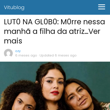
Vitublog
LUT0 NA GL0B0: M0rre nessa
manhã a filha da atriz…Ver
mais
ozy
6 meses ago
· Updated 6 meses ago