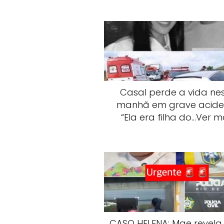
Casal perde a vida ne
manhã em grave acide
“Ela era filha do…Ver m
CASO HELENA: Mae revela