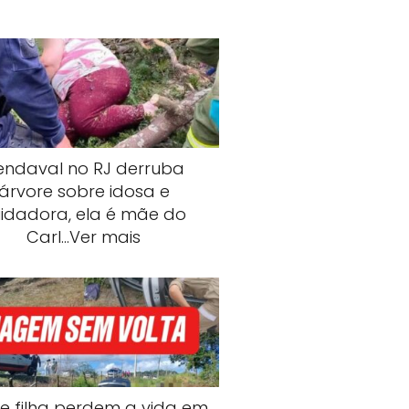
endaval no RJ derruba
árvore sobre idosa e
idadora, ela é mãe do
Carl…Ver mais
e filha perdem a vida em