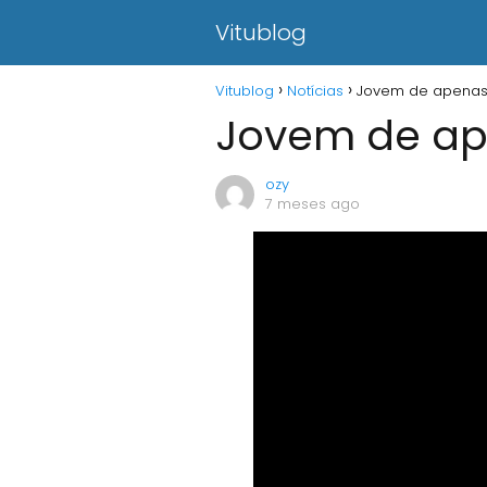
Vitublog
Vitublog
Notícias
Jovem de apenas
Jovem de ap
ozy
7 meses ago