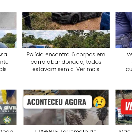
ssa
Polícia encontra 6 corpos em
V
nte:
carro abandonado, todos
ais
estavam sem c…Ver mais
cu
 toda
URGENTE: Terremoto de
Mãe 