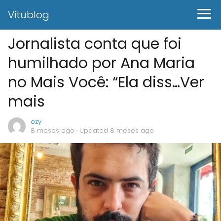
Vitublog
Jornalista conta que foi
humilhado por Ana Maria
no Mais Você: “Ela diss…Ver
mais
ozy
8 meses ago
· Updated 8 meses ago